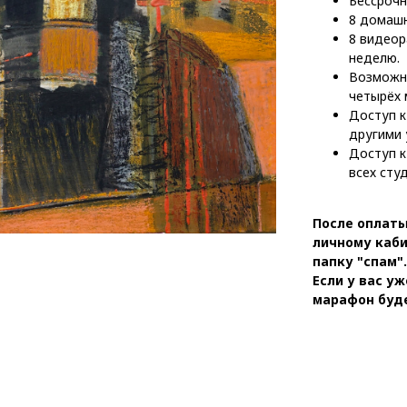
Бессрочн
8 домашн
8 видеор
неделю.
Возможно
четырёх 
Доступ к
другими 
Доступ к
всех сту
После оплаты
личному каби
папку "спам".
Если у вас уж
марафон буд